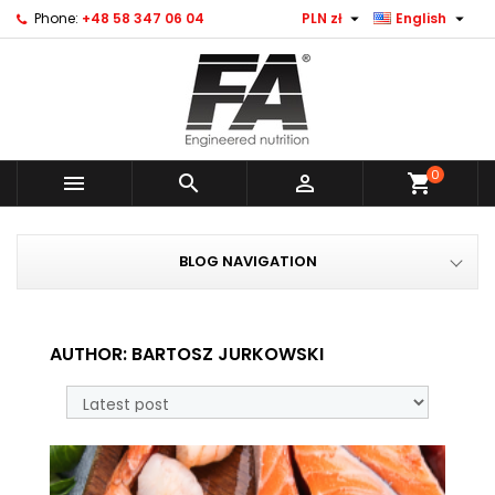


Phone:
+48 58 347 06 04
PLN zł
English
0



shopping_cart
BLOG NAVIGATION
AUTHOR: BARTOSZ JURKOWSKI