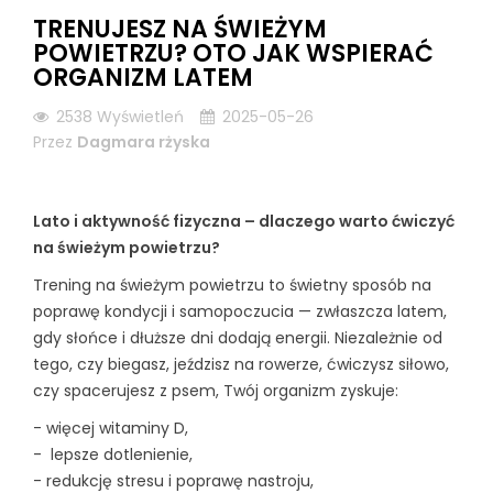
TRENUJESZ NA ŚWIEŻYM
POWIETRZU? OTO JAK WSPIERAĆ
ORGANIZM LATEM
2538
Wyświetleń
2025-05-26
Przez
Dagmara rżyska
Lato i aktywność fizyczna – dlaczego warto ćwiczyć
na świeżym powietrzu?
Trening na świeżym powietrzu to świetny sposób na
poprawę kondycji i samopoczucia — zwłaszcza latem,
gdy słońce i dłuższe dni dodają energii. Niezależnie od
tego, czy biegasz, jeździsz na rowerze, ćwiczysz siłowo,
czy spacerujesz z psem, Twój organizm zyskuje:
- więcej witaminy D,
- lepsze dotlenienie,
- redukcję stresu i poprawę nastroju,