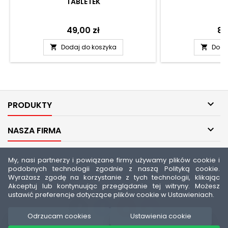
TABLETEK
Cena
49,00 zł
Ce
89
Dodaj do koszyka
Doda



PRODUKTY

NASZA FIRMA

TWOJE KONTO
My, nasi partnerzy i powiązane firmy używamy plików cookie i
podobnych technologii zgodnie z naszą Polityką cookie.
Wyrażasz zgodę na korzystanie z tych technologii, klikając

KONTAKT
Akceptuj lub kontynuując przeglądanie tej witryny. Możesz
ustawić preferencje dotyczące plików cookie w Ustawieniach.
Odrzucam cookies
Ustawienia cookie