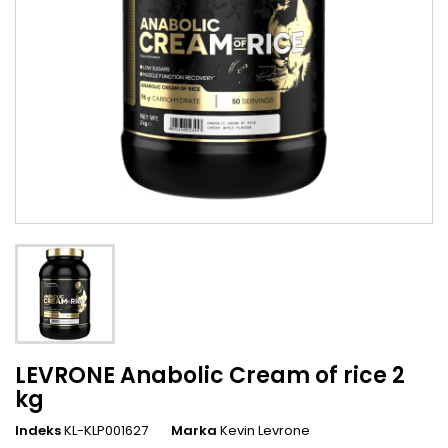
LEVRONE Anabolic Cream of rice 2
kg
Indeks
KL-KLP001627
Marka
Kevin Levrone