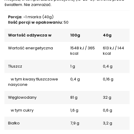
światłem. Nie zamrażać.
Porcja
: ~1 miarka (40g)
Ilość porcji w opakowaniu:
50
Wartość odżywcza w
100g
40g
Wartość energetyczna
1548 kJ / 365
613 kJ / 144
kcal
kcal
Tłuszcz
1 g
0,4 g
w tym kwasy tłuszczowe
0,4 g
0,16 g
nasycone
Węglowodany
81 g
32 g
w tym cukry
1,6 g
0,6 g
Białko
7,9 g
3,2 g