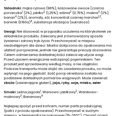
Składniki:
mąka ryżowa (96%), lio­lizowane owoce [czarna
1
2
2
3
porzeczka
(2%), jabłko
(1,25%), wiśnia
(0,75%), malina
(2%),
4
1,2
banan
(2%)], aromaty, sól, koncentrat czarnej marchwi
,
4
barwnik (E160a)
, substancja słodząca (sukraloza).
Uwagi:
Nie stosować w przypadku uczulenia na którykolwiek ze
składników produktu. Zalecany jest zrównoważony sposób
żywienia i zdrowy tryb życia. Przechowywać w miejscu
niedostępnym dla dzieci. Miarka dołączona do opakowania ma
ułatwić porcjowanie, jednak nie gwarantuje precyzji dozowania.
Celem odmierzenia dokładnej ilości zaleca się użycie wagi.
Przed użyciem energicznie wstrząsnąć pojemnikiem. Ten
produkt jest sprzedawany według masy, a nie objętości.
Podczas transportu może dojść do osiadania proszku, co może
wpłynąć na jego gęstość. Ilość porcji określona została na
podstawie dokładnych pomiarów wagowych. Może zawierać
zboża
(zawierające gluten),
jaja, ryby, soje, mleko, seler
.
1
2
Smaki:
Leśna jagoda
, Wisniowo-jabłkowy
, Waniliowo-
3
4
malinowy
, Bananowy
.
Najlepiej spożyć przed końcem, numer partii produkcyjnej
(patrz z przodu opakowania). Przechowywać w suchym
miejscu, w temperaturze pokojowej (15-25°C). Chronić przed