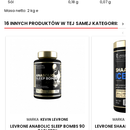
Sól
0,18 g
0,07 g
Masa netto: 2 kg ℮
16 INNYCH PRODUKTÓW W TEJ SAMEJ KATEGORII:
>
<
MARKA:
KEVIN LEVRONE
MARKA:
K
LEVRONE ANABOLIC SLEEP BOMBS 90
LEVRONE SHAABO