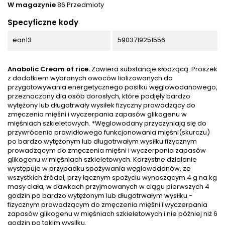
W magazynie
86 Przedmioty
Specyficzne kody
ean13
5903719251556
Anabolic Cream of rice.
Zawiera substancje słodzącą. Proszek
z dodatkiem wybranych owoców lio­lizowanych do
przygotowywania energetycznego posiłku węglowodanowego,
przeznaczony dla osób dorosłych, które podjęły bardzo
wytężony lub długotrwały wysiłek ­fizyczny prowadzący do
zmęczenia mięśni i wyczerpania zapasów glikogenu w
mięśniach szkieletowych. *Węglowodany przyczyniają się do
przywrócenia prawidłowego funkcjonowania mięśni(skurczu)
po bardzo wytężonym lub długotrwałym wysiłku fi­zycznym
prowadzącym do zmęczenia mięśni i wyczerpania zapasów
glikogenu w mięśniach szkieletowych. Korzystne działanie
występuje w przypadku spożywania węglowodanów, ze
wszystkich źródeł, przy łącznym spożyciu wynoszącym 4 g na kg
masy ciała, w dawkach przyjmowanych w ciągu pierwszych 4
godzin po bardzo wytężonym lub długotrwałym wysiłku ­
fizycznym prowadzącym do zmęczenia mięśni i wyczerpania
zapasów glikogenu w mięśniach szkieletowych i nie później niż 6
godzin po takim wysiłku.