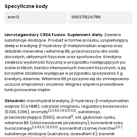
Specyficzne kody
ean13
5903719241786
LevroLegendary CREA Fusion. Suplement diety.
Zawiera
substancje słodzące. Produkt w formie proszku, uzupełniający
dietę w kreatynę, β-hydroksy-β-metylomaślan wapnia oraz
składniki mineralne i witaminę B6, przeznaczony dla osób
dorosłych, aktywnych fizycznie oraz sportowców. Kreatyna
zwiększa wydolność fizyczną w przypadku następujących po
sobie krótkich, bardzo intensywnych ćwiczeń fizycznych, a jej
korzystne działanie występuje w przypadku spożywania 3 g
kreatyny dziennie. Witamina B6 przyczynia się do zmniejszenia
uczucia zmęczenia i znużenia. Magnez wspiera prawidłowe
funkcjonowanie mięśni.
Składniki:
monohydrat kreatyny, β-hydroksy-β-metylomaślan
wapnia (Ca HMB), cytrynian magnezu, regulatory kwasowości
1,2,3,4,6,7,8,9,10,11,12
(E330, E296), aromaty
, substancja
5
przeciwzbrylająca (E551), aromat
, sól, glukonian cynku,
witamina B6 (chlorowodorek pirydoksyny), koncentrat soku
2,3,4,5,6,7,8,9,11,12
3,5,7
buraczanego
, koncentrat czarnej marchwi
,
substancje słodzące (sukraloza, acesulfam K), barwnik