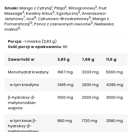
1
2
3
Smaki:
Mango z Cytryną
, Pitaja
, Winogronowy
, Fruit
4
5
6
Massage
, Kwaśny Arbuz
, Egzotyczny
, Ananasowo-
7
8
9
Jeżynowy
, Liczi
, Cytrusowo-Brzoskwiniowy
, Mango z
10
11
Pomarańczą
, Poncz z czerwonych owoców
, Niebieska
12
malina
.
Porcja:
~1 miarka (3,83 g)
Ilość porcji w opakowaniu:
90
Zawartość w
3,83 g
7,66 g
11,5 g
Monohydrat kreatyny
1667 mg
3333 mg
5000 mg
w tym kreatyna
1465 mg
2930 mg
4395 mg
β-hydroksy-β-
1000 mg
2000 mg
3000 mg
metylomaślan
wapnia
w tym kwas β-
860 mg
1720 mg
2580 mg
hydroksy-β-
metylomasłowy