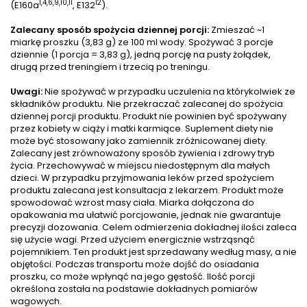
1,4,6,9,10,11
12
(E160a
, E132
).
Zalecany sposób spożycia dziennej porcji:
Zmieszać ~1
miarkę proszku (3,83 g) ze 100 ml wody. Spożywać 3 porcje
dziennie (1 porcja = 3,83 g), jedną porcję na pusty żołądek,
drugą przed treningiem i trzecią po treningu.
Uwagi:
Nie spożywać w przypadku uczulenia na którykolwiek ze
składników produktu. Nie przekraczać zalecanej do spożycia
dziennej porcji produktu. Produkt nie powinien być spożywany
przez kobiety w ciąży i matki karmiące. Suplement diety nie
może być stosowany jako zamiennik zróżnicowanej diety.
Zalecany jest zrównoważony sposób żywienia i zdrowy tryb
życia. Przechowywać w miejscu niedostępnym dla małych
dzieci. W przypadku przyjmowania leków przed spożyciem
produktu zalecana jest konsultacja z lekarzem. Produkt może
spowodować wzrost masy ciała. Miarka dołączona do
opakowania ma ułatwić porcjowanie, jednak nie gwarantuje
precyzji dozowania. Celem odmierzenia dokładnej ilości zaleca
się użycie wagi. Przed użyciem energicznie wstrząsnąć
pojemnikiem. Ten produkt jest sprzedawany według masy, a nie
objętości. Podczas transportu może dojść do osiadania
proszku, co może wpłynąć na jego gęstość. Ilość porcji
określona została na podstawie dokładnych pomiarów
wagowych.