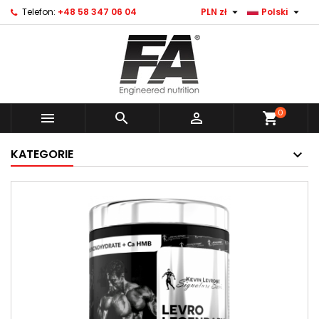


Telefon:
+48 58 347 06 04
PLN zł
Polski
0



shopping_cart
KATEGORIE