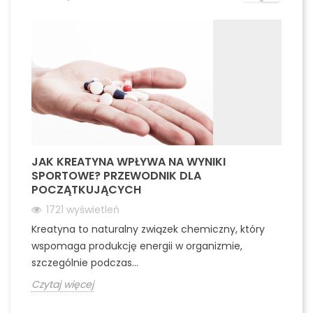
JAK KREATYNA WPŁYWA NA WYNIKI
F
SPORTOWE? PRZEWODNIK DLA
S
POCZĄTKUJĄCYCH
1721
wyświetleń
Wi
Kreatyna to naturalny związek chemiczny, który
po
wspomaga produkcję energii w organizmie,
cz
szczególnie podczas...
Cz
Czytaj więcej