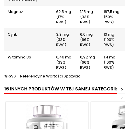
Magnez
62,5 mg
125 mg
187,5 mg
(17%
(33%
(50%
RWS)
RWS)
RWS)
Cynk
3,3 mg
6,6 mg
10 mg
(33%
(66%
(100%
RWS)
RWS)
RWS)
Witamina B6
0,46 mg
0,92 mg
1,4 mg
(33%
(66%
(100%
RWS)
RWS)
RWS)
%RWS – Referencyjne Wartości Spożycia ­­
16 INNYCH PRODUKTÓW W TEJ SAMEJ KATEGORII:
>
<