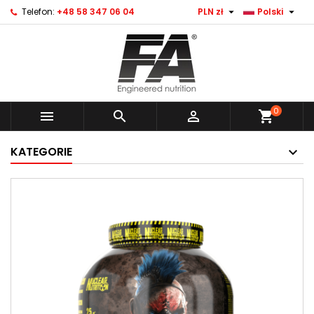


Telefon:
+48 58 347 06 04
PLN zł
Polski
0



shopping_cart
KATEGORIE