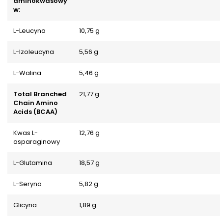
aminokwasowy
w:
L-Leucyna
10,75 g
L-Izoleucyna
5,56 g
L-Walina
5,46 g
Total Branched
21,77 g
Chain Amino
Acids (BCAA)
Kwas L-
12,76 g
asparaginowy
L-Glutamina
18,57 g
L-Seryna
5,82 g
Glicyna
1,89 g