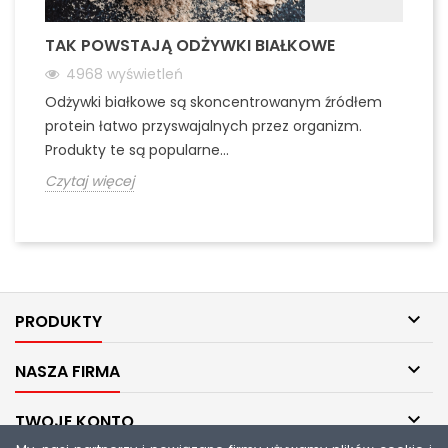
TAK POWSTAJĄ ODŻYWKI BIAŁKOWE
U
4968
wyświetleń
Odżywki białkowe są skoncentrowanym źródłem
Po
protein łatwo przyswajalnych przez organizm.
ku
Produkty te są popularne...
pr
Czytaj więcej
Cz

PRODUKTY

NASZA FIRMA

TWOJE KONTO