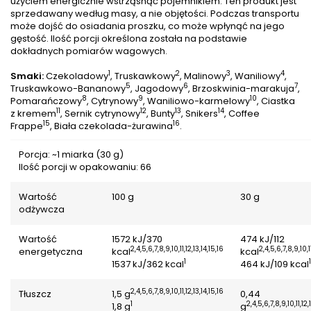
użyciem energicznie wstrząsnąć pojemnikiem. Ten produkt jest
sprzedawany według masy, a nie objętości. Podczas transportu
może dojść do osiadania proszku, co może wpłynąć na jego
gęstość. Ilość porcji określona została na podstawie
dokładnych pomiarów wagowych.
1
2
3
4
Smaki:
Czekoladowy
, Truskawkowy
, Malinowy
, Waniliowy
,
5
6
7
Truskawkowo-Bananowy
, Jagodowy
, Brzoskwinia-marakuja
,
8
9
10
Pomarańczowy
, Cytrynowy
, Waniliowo-karmelowy
, Ciastka
11
12
13
14
z kremem
, Sernik cytrynowy
, Bunty
, Snikers
, Coffee
15
16
Frappe
, Biała czekolada-żurawina
.
Porcja: ~1 miarka (30 g)
Ilość porcji w opakowaniu: 66
Wartość
100 g
30 g
odżywcza
Wartość
1572 kJ/370
474 kJ/112
2,4,5,6,7,8,9,10,11,12,13,14,15,16
2,4,5,6,7,8,9,10,11
energetyczna
kcal
kcal
1
1
1537 kJ/362 kcal
464 kJ/109 kcal
2,4,5,6,7,8,9,10,11,12,13,14,15,16
Tłuszcz
1,5 g
0,44
1
2,4,5,6,7,8,9,10,11,12,
1,8 g
g