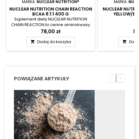
MARKA:
NUCLEAR NUTRITION®
MARKA:
NUCL
NUCLEAR NUTRITION CHAIN REACTION
NUCLEAR NUTRIT
BCAA 8:1:1 400 G
YELLOW/BL
Suplement diety NUCLEAR NUTRITION
CHAIN REACTION to cenne aminokwasy
egzogenne BCAA o wyjątkowym ratio
Cena
78,00 zł
C
15
8:1:1. Preparat dostarcza solidną porcję L-
leucyny, która wraz z pozostałymi
Dodaj do koszyka
Doda


aminokwasami stanowi niezbędne
komponenty białek współtworzących
mięśnie. Prepart został przygotowany w
formie łatwo rozpuszczalnego proszku,
który umożliwia przyrządzenie...
POWIĄZANE ARTYKUŁY