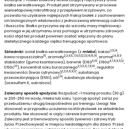
białka serwatkowego. Produkt jest otrzymywany w procesie
wieloetapowej mikrofiltracji z przepływem krzyżowym, co
pozwala na uzyskanie najlepszych frakcji białek z zachowaniem
ich biologicznych właściwości z jednoczesną eliminacją cukrów
i tłuszczów. Białko przyczynia się do wzrostu masy mięśniowej i
pomaga w jej utrzymaniu oraz pomaga w utrzymaniu zdrowych
kości stąd też produkt powinien zostać włączony do planu
dietetycznego każdego ciężko trenującego sportowca.
1,13,14
Składniki:
izolat białka serwatkowego (z
mleka
), kakao
,
15
2,3,4,5,7,10,11,12,13,14,15,16
1,6,8,9
kawa rozpuszczalna
, aromaty
, aromat
,
6,16
4,7,8,9,11,12
stabilizator (guma ksantanowa), barwnik (E163
, E160a
,
10
2,3,5,6,7,8,16
E150c
), koncentrat soku buraczanego
, regulator
2,3,6,8,9,12
kwasowości (kwas cytrynowy)
, substancja
1,14
przeciwzbrylająca (E551), sól
, substancje słodzące
(acesulfam K, sukraloza).
Zalecany sposób spożycia:
Rozpuścić ~1 miarkę proszku (30 g)
w 200-250 ml wody, mleka lub soku. 1 porcję spożyć zaraz po
przebudzeniu i drugą bezpośrednio po treningu. Uwagi: Nie
stosować w przypadku uczulenia na którykolwiek ze składników
produktu. Nie stosować w ciąży i okresie karmienia piersią.
Zalecany jest zrównoważony sposób żywienia i zdrowy tryb
życia. Przechowywać w miejscu niedostępnym dla dzieci. Przed