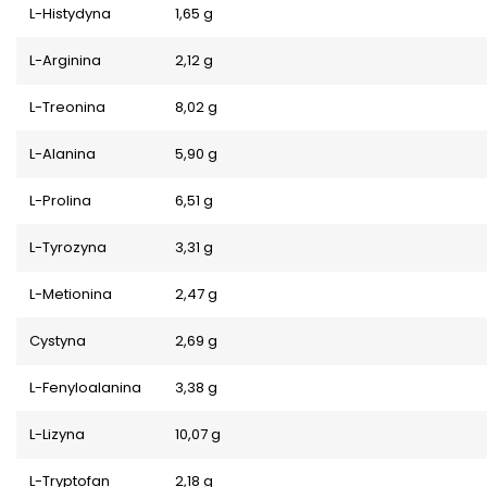
L-Histydyna
1,65 g
L-Arginina
2,12 g
L-Treonina
8,02 g
L-Alanina
5,90 g
L-Prolina
6,51 g
L-Tyrozyna
3,31 g
L-Metionina
2,47 g
Cystyna
2,69 g
L-Fenyloalanina
3,38 g
L-Lizyna
10,07 g
L-Tryptofan
2,18 g