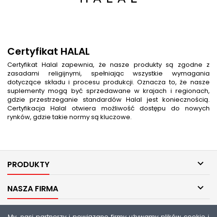
Certyfikat HALAL
Certyfikat Halal zapewnia, że nasze produkty są zgodne z
zasadami religijnymi, spełniając wszystkie wymagania
dotyczące składu i procesu produkcji. Oznacza to, że nasze
suplementy mogą być sprzedawane w krajach i regionach,
gdzie przestrzeganie standardów Halal jest koniecznością.
Certyfikacja Halal otwiera możliwość dostępu do nowych
rynków, gdzie takie normy są kluczowe.

PRODUKTY

NASZA FIRMA

TWOJE KONTO
My, nasi partnerzy i powiązane firmy używamy plików cookie i