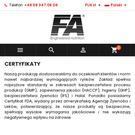


Telefon:
+48 58 347 06 04
PLN zł
Polski
0



shopping_cart
CERTYFIKATY
Naszą produkcję dostosowaliśmy do oczekiwań klientów i norm
nawet najbardziej wymagających rynków. Zakład spełnia
najwyższe standardy w zakresach bezpieczeństwa procesu
produkcji (GMP), zapewnienia jakości (HACCP), higieny (GHP),
bezpieczeństwa żywności (IFS) i Halal. Ponadto posiadamy
Certyfikat FDA, wydany przez amerykańską Agencję Żywności i
Leków, potwierdzający, że nasze produkty są bezpieczne,
spełniają wysokie wymagania jakościowe i nie wykazują
negatywnego wpływu na zdrowie.