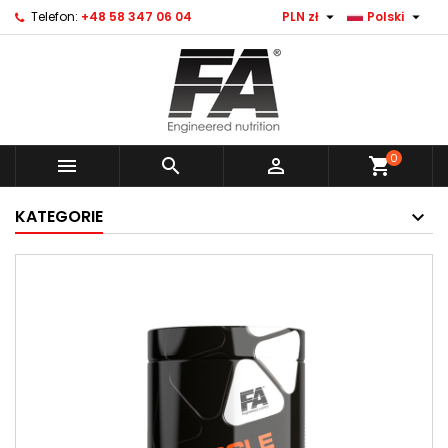


Telefon:
+48 58 347 06 04
PLN zł
Polski
0



shopping_cart
KATEGORIE