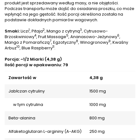
produkt jest sprzedawany według masy, a nie objętości.
Podczas transportu może dojść do osiadania proszku, co może
wpłynąć na jego gęstość. Ilość porcji określona została na
podstawie dokładnych pomiarów wagowych.
1
2
3
Smaki:
Liczi
, Pitaja
, Mango z cytryną
, Cytrusowo-
4
5
6
Brzoskwiniowy
, Fruit Massage
, Ananasowo-Jeżynowy
,
7
8
9
Mango z Pomarańczą
, Egzotyczny
, Winogronowy
, Kwaśny
10
11
Arbuz
, Blue Raspberry
.
Porcja: ~1/2 Miarki (4,38 g)
Ilość porcji w opakowaniu: 79
Zawartość w
4,38 g
Jabłczan cytruliny
1500 mg
w tym cytrulina
1000 mg
Beta-alanina
800 mg
Alfaketoglutaran L-argininy (A-AKG)
250 mg