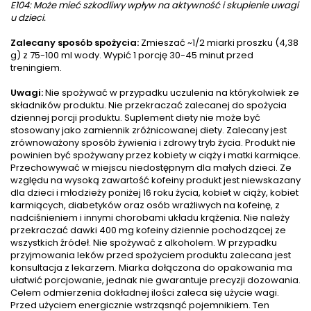
E104: Może mieć szkodliwy
wpływ na aktywność i skupienie uwagi
u dzieci.
Zalecany sposób spożycia:
Zmieszać ~1/2 miarki proszku (4,38
g) z 75-100 ml wody. Wypić 1 porcję 30-45 minut przed
treningiem.
Uwagi:
Nie spożywać w przypadku uczulenia na którykolwiek ze
składników produktu. Nie przekraczać zalecanej do spożycia
dziennej porcji produktu. Suplement diety nie może być
stosowany jako zamiennik zróżnicowanej diety. Zalecany jest
zrównoważony sposób żywienia i zdrowy tryb życia. Produkt nie
powinien być spożywany przez kobiety w ciąży i matki karmiące.
Przechowywać w miejscu niedostępnym dla małych dzieci. Ze
względu na wysoką zawartość kofeiny produkt jest niewskazany
dla dzieci i młodzieży poniżej 16 roku życia, kobiet w ciąży, kobiet
karmiących, diabetyków oraz osób wrażliwych na kofeinę, z
nadciśnieniem i innymi chorobami układu krążenia. Nie należy
przekraczać dawki 400 mg kofeiny dziennie pochodzącej ze
wszystkich źródeł. Nie spożywać z alkoholem. W przypadku
przyjmowania leków przed spożyciem produktu zalecana jest
konsultacja z lekarzem. Miarka dołączona do opakowania ma
ułatwić porcjowanie, jednak nie gwarantuje precyzji dozowania.
Celem odmierzenia dokładnej ilości zaleca się użycie wagi.
Przed użyciem energicznie wstrząsnąć pojemnikiem. Ten