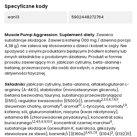
Specyficzne kody
ean13
5902448272764
Muscle Pump Aggression. Suplement diety.
Zawiera
substancje słodzące. Zawiera kofeinę (100 mg / dzienna porcja
4,38 g); nie zaleca się stosowania u dzieci i kobiet w ciąży. Nie
spożywać z innymi produktami będącymi źródłem kofeiny lub
innych składników o podobnym działaniu. Produkt w formie
proszku zawierający m.in. jabłczan cytruliny, beta-alaninę i
betainę, przeznaczony dla osób dorosłych, o zwiększonej
aktywności fizycznej.
Składniki:
jabłczan cytruliny, beta-alanina, alfaketoglutaran L-
argininy (A-AKG), stabilizator (monostearynian glicerolu),
betaina bezwodna, tauryna, substancja przeciwzbrylająca
2,3,5,6,7,8,11
(E551), regulator kwasowości (E500(ii)), aromaty
,
4
10
1,9
dwuwinian choliny, aromaty
, aromat
, L-tyrozyna, aromaty
,
kofeina, sól, glukuronolakton, niacyna (kwas nikotynowy),
witamina B6 (chlorowodorek pirydoksyny), koncentrat soku
1,2,4,5,6,9,10,11
6
buraczanego
, koncentrat czarnej marchwi
,
substancje słodzące (acesulfam K, sukraloza, glikozydy
3,4,5,7,8
3
stewiolowe ze stewii), barwnik/i [(E160a)
, (E104)
, (E132)11].