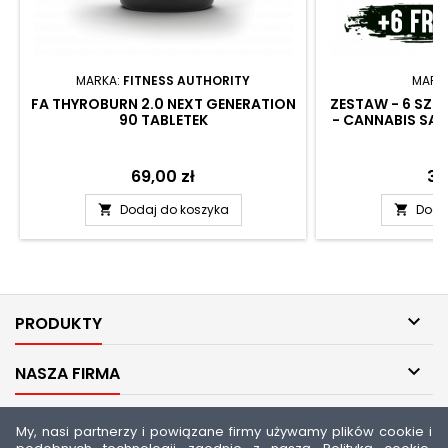
MARKA:
FITNESS AUTHORITY
MARK
FA THYROBURN 2.0 NEXT GENERATION
ZESTAW - 6 SZTU
90 TABLETEK
- CANNABIS SAT
1
Cena
69,00 zł
Ce
30
Dodaj do koszyka
Doda



PRODUKTY

NASZA FIRMA

TWOJE KONTO
My, nasi partnerzy i powiązane firmy używamy plików cookie i