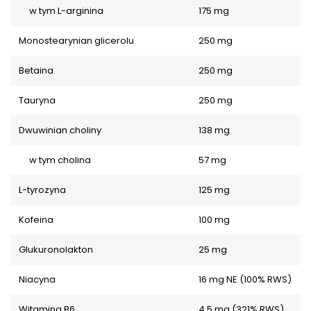
w tym L-arginina
175 mg
Monostearynian glicerolu
250 mg
Betaina
250 mg
Tauryna
250 mg
Dwuwinian choliny
138 mg
w tym cholina
57 mg
L-tyrozyna
125 mg
Kofeina
100 mg
Glukuronolakton
25 mg
Niacyna
16 mg NE (100% RWS)
Witamina B6
4,5 mg (321% RWS)