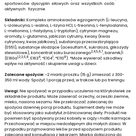
sportowców dyscyplin siłowych oraz wszystkich osób
aktywnych fizycznie.
Składniki:
Kompleks aminokwasów egzogennych (L-leucyna,
L-izoleucyna, L-walina, L-lizyna HCl, L-treonina, L-fenyloalanina,
L-metionina, L-histydyna, L-tryptofan), cytrynian magnezu,
aromaty, L-glutamina, jabłczan cytruliny, kwasy (kwas
cytrynowy, kwas jabłkowy), substancja przeciwzbrylająca
(E551), substancje słodzące (acesulfam K, sukraloza, glikozydy
2,4,5,6,7
stewiolowe), koncentrat soku buraczanego
, barwnik/i
1,2,3,5,8
4
1
8
(E160a
, E163
, *E104
, *E110
). *Może wywierać szkodliwy
wpływ na aktywność i skupienie uwagi u dzieci.
Zalecane spożycie:
~2 miarki proszku (15 g) zmieszać z 300-
350 ml wody. Spożyć 1 porcję przed, w trakcie lub po treningu.
Uwagi:
Nie spożywać w przypadku uczulenia na którykolwiek ze
składników produktu. Może zawierać orzechy, orzeszki ziemne,
mleko, nasiona sezamu. Nie przekraczać zalecanej do
spożycia dziennej porcji produktu. Suplement diety nie może
być stosowany jako substytut zróżnicowanej diety. Produkt nie
powinien być spożywany przez kobiety w ciąży i matki karmiące.
Przechowywać w miejscu niedostępnym dla małych dzieci. W
przypadku przyjmowania leków przed spożyciem produktu
zalecana jest konsultacja z lekarzem. Miarka dołączona do