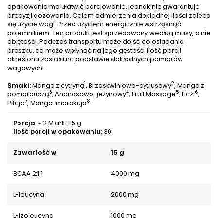
opakowania ma ułatwić porcjowanie, jednak nie gwarantuje
precyzji dozowania. Celem odmierzenia dokładnej ilości zaleca
się użycie wagi. Przed użyciem energicznie wstrząsnąć
pojemnikiem. Ten produkt jest sprzedawany według masy, a nie
objętości. Podczas transportu może dojść do osiadania
proszku, co może wpłynąć na jego gęstość. Ilość porcji
określona została na podstawie dokładnych pomiarów
wagowych.
1
2
Smaki:
Mango z cytryną
, Brzoskwiniowo-cytrusowy
, Mango z
3
4
5
6
pomarańczą
, Ananasowo-jeżynowy
, Fruit Massage
, Liczi
,
7
8
Pitaja
, Mango-marakuja
.
Porcja:
~ 2 Miarki: 15 g
Ilość porcji w opakowaniu:
30
Zawartość w
15 g
BCAA 2:1:1
4000 mg
L-leucyna
2000 mg
L-izoleucyna
1000 mg