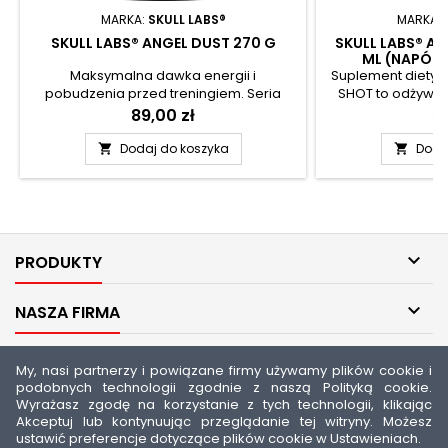
MARKA:
SKULL LABS®
MARKA:
SKULL LABS® ANGEL DUST 270 G
SKULL LABS® AN
ML (NAPÓJ 
Maksymalna dawka energii i
Suplement diety 
pobudzenia przed treningiem. Seria
SHOT to odżywka
produktów SKULL LABS® dedykowana jest
postaci niewielki
Cena
89,00 zł
C
5,
dla ekstremalnie ćwiczących oraz
Płynna postać 
chcących przełamać swoje bariery
efektywne i s
Dodaj do koszyka
Doda


zarówno fizyczne jak i psychiczne.
zawartych komp
które dobra
proporcjach
przygotowany 
trenujących, któr
poręczn

PRODUKTY

NASZA FIRMA

TWOJE KONTO
My, nasi partnerzy i powiązane firmy używamy plików cookie i
podobnych technologii zgodnie z naszą Polityką cookie.
Wyrażasz zgodę na korzystanie z tych technologii, klikając

KONTAKT
Akceptuj lub kontynuując przeglądanie tej witryny. Możesz
ustawić preferencje dotyczące plików cookie w Ustawieniach.