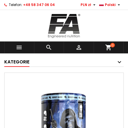


Telefon:
+48 58 347 06 04
PLN zł
Polski
0



shopping_cart
KATEGORIE