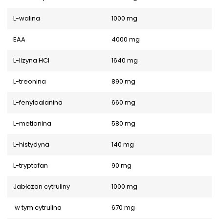
L-walina
1000 mg
EAA
4000 mg
L-lizyna HCl
1640 mg
L-treonina
890 mg
L-fenyloalanina
660 mg
L-metionina
580 mg
L-histydyna
140 mg
L-tryptofan
90 mg
Jabłczan cytruliny
1000 mg
w tym cytrulina
670 mg