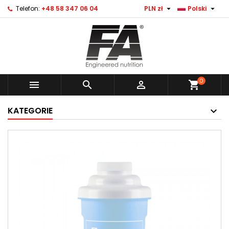


Telefon:
+48 58 347 06 04
PLN zł
Polski
0



shopping_cart
KATEGORIE