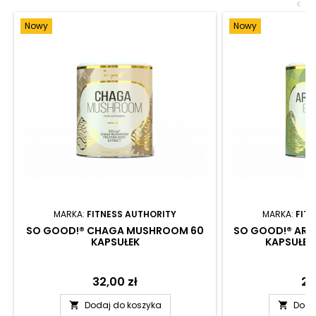
<
Nowy
Nowy
MARKA:
FITNESS AUTHORITY
MARKA:
FIT
SO GOOD!® CHAGA MUSHROOM 60
SO GOOD!® ART
KAPSUŁEK
KAPSUŁEK
Cena
32,00 zł
Ce
25
Dodaj do koszyka
Doda

