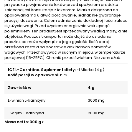
przypadku przyjmowania leków przed spożyciem produktu
zalecana jest konsultacja z lekarzem. Miarka dołączona do
opakowania ma ułatwić porcjowanie, jednak nie gwarantuje
precyzji dozowania. Celem odmierzenia dokładnej ilości zaleca
się użycie wagi. Przed użyciem energicznie wstrząsnąć
pojemnikiem. Ten produkt jest sprzedawany według masy, a nie
objętości. Podczas transportu może dojść do osiadania
proszku, co może wpłynąć na jego gęstość. Ilość porcji
określona została na podstawie dokładnych pomiarów
wagowych. Przechowywać w suchym miejscu, w temperaturze
pokojowej (15-25°C). Chronić przed światłem. Nie zamrażać.
ICE L-Carnitine. Suplement diety:
~1 Miarka (4 g)
Ilość porcji w opakowaniu:
75
Zawrtość w
4 g
L-winian L-karnityny
3000 mg
w tym L-karnityna
2000 mg
Masa netto: 300 g ℮