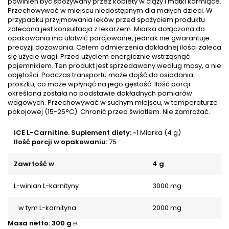
powinien być spożywany przez kobiety w ciąży i matki karmiące.
Przechowywać w miejscu niedostępnym dla małych dzieci. W
przypadku przyjmowania leków przed spożyciem produktu
zalecana jest konsultacja z lekarzem. Miarka dołączona do
opakowania ma ułatwić porcjowanie, jednak nie gwarantuje
precyzji dozowania. Celem odmierzenia dokładnej ilości zaleca
się użycie wagi. Przed użyciem energicznie wstrząsnąć
pojemnikiem. Ten produkt jest sprzedawany według masy, a nie
objętości. Podczas transportu może dojść do osiadania
proszku, co może wpłynąć na jego gęstość. Ilość porcji
określona została na podstawie dokładnych pomiarów
wagowych. Przechowywać w suchym miejscu, w temperaturze
pokojowej (15-25°C). Chronić przed światłem. Nie zamrażać.
ICE L-Carnitine. Suplement diety:
~1 Miarka (4 g)
Ilość porcji w opakowaniu:
75
Zawrtość w
4 g
L-winian L-karnityny
3000 mg
w tym L-karnityna
2000 mg
Masa netto:
300 g ℮