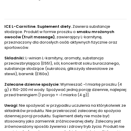
ICE L-Carnitine. Suplement diety.
Zawiera substancje
słodzące. Produkt w formie proszku o
smaku mrożonych
owoców (fruit massage)
, zawierający L-karnitynę,
przeznaczony dla dorosłych osób aktywnych fizycznie oraz
sportowców.
Składniki:
L-winian L-karnityny, aromaty, substancja
przeciwzbrylająca (E551), sól, koncentrat soku buraczanego,
substancje słodzące (sukraloza, glikozydy stewiolowe ze
stewii), barwnik (E160a).
Zalecane dzienne spożycie:
Wymieszać ~1 miarkę proszku (4
g) z 150-200 ml wody. Spożywać jedną porcję dziennie, najlepiej
przed treningiem [1 porcja = ~1 miarka (4 g)].
Uwagi:
Nie spożywać w przypadku uczulenia na którykolwiek ze
składników produktu. Nie przekraczać zalecanej do spożycia
dziennej porcji produktu. Suplement diety nie może być
stosowany jako zamiennik zróżnicowanej diety. Zalecany jest
zrównoważony sposób żywienia i zdrowy tryb życia. Produkt nie