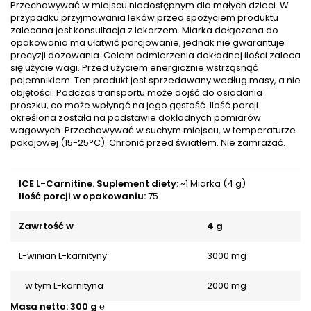
Przechowywać w miejscu niedostępnym dla małych dzieci. W
przypadku przyjmowania leków przed spożyciem produktu
zalecana jest konsultacja z lekarzem. Miarka dołączona do
opakowania ma ułatwić porcjowanie, jednak nie gwarantuje
precyzji dozowania. Celem odmierzenia dokładnej ilości zaleca
się użycie wagi. Przed użyciem energicznie wstrząsnąć
pojemnikiem. Ten produkt jest sprzedawany według masy, a nie
objętości. Podczas transportu może dojść do osiadania
proszku, co może wpłynąć na jego gęstość. Ilość porcji
określona została na podstawie dokładnych pomiarów
wagowych. Przechowywać w suchym miejscu, w temperaturze
pokojowej (15-25°C). Chronić przed światłem. Nie zamrażać.
ICE L-Carnitine. Suplement diety:
~1 Miarka (4 g)
Ilość porcji w opakowaniu:
75
Zawrtość w
4 g
L-winian L-karnityny
3000 mg
w tym L-karnityna
2000 mg
Masa netto:
300 g ℮