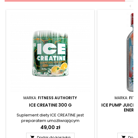
<
MARKA:
FITNESS AUTHORITY
MARKA:
FIT
ICE CREATINE 300 G
ICE PUMP JUICE 
ENERG
Suplement diety ICE CREATINE jest
preparatem umożliwiającym
wzbogacenie codziennej diety w czysty
Cena
49,00 zł
C
8,
monohydrat kreatyny – jeden z
najchętniej wybieranych składników w
Dodaj do koszyka
Doda

