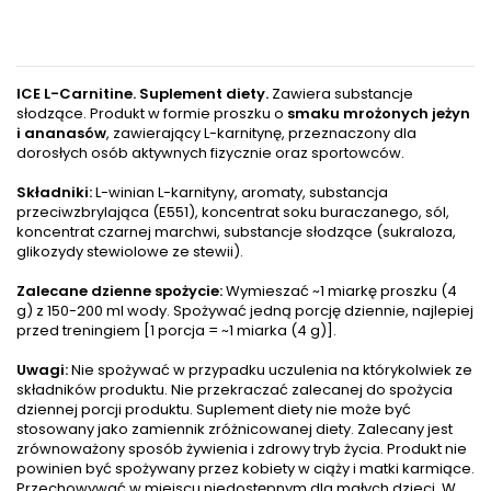
ICE L-Carnitine. Suplement diety.
Zawiera substancje
słodzące. Produkt w formie proszku o
smaku mrożonych jeżyn
i ananasów
, zawierający L-karnitynę, przeznaczony dla
dorosłych osób aktywnych fizycznie oraz sportowców.
Składniki:
L-winian L-karnityny, aromaty, substancja
przeciwzbrylająca (E551), koncentrat soku buraczanego, sól,
koncentrat czarnej marchwi, substancje słodzące (sukraloza,
glikozydy stewiolowe ze stewii).
Zalecane dzienne spożycie:
Wymieszać ~1 miarkę proszku (4
g) z 150-200 ml wody. Spożywać jedną porcję dziennie, najlepiej
przed treningiem [1 porcja = ~1 miarka (4 g)].
Uwagi:
Nie spożywać w przypadku uczulenia na którykolwiek ze
składników produktu. Nie przekraczać zalecanej do spożycia
dziennej porcji produktu. Suplement diety nie może być
stosowany jako zamiennik zróżnicowanej diety. Zalecany jest
zrównoważony sposób żywienia i zdrowy tryb życia. Produkt nie
powinien być spożywany przez kobiety w ciąży i matki karmiące.
Przechowywać w miejscu niedostępnym dla małych dzieci. W