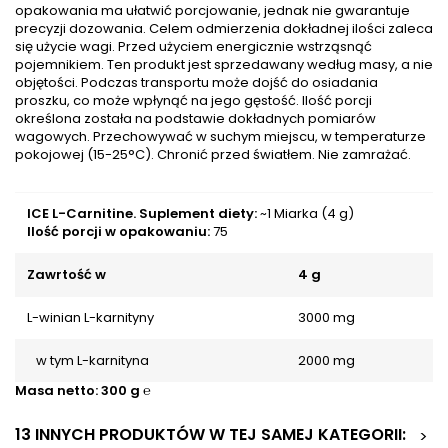
opakowania ma ułatwić porcjowanie, jednak nie gwarantuje
precyzji dozowania. Celem odmierzenia dokładnej ilości zaleca
się użycie wagi. Przed użyciem energicznie wstrząsnąć
pojemnikiem. Ten produkt jest sprzedawany według masy, a nie
objętości. Podczas transportu może dojść do osiadania
proszku, co może wpłynąć na jego gęstość. Ilość porcji
określona została na podstawie dokładnych pomiarów
wagowych. Przechowywać w suchym miejscu, w temperaturze
pokojowej (15-25°C). Chronić przed światłem. Nie zamrażać.
ICE L-Carnitine. Suplement diety:
~1 Miarka (4 g)
Ilość porcji w opakowaniu:
75
Zawrtość w
4 g
L-winian L-karnityny
3000 mg
w tym L-karnityna
2000 mg
Masa netto:
300 g ℮
13 INNYCH PRODUKTÓW W TEJ SAMEJ KATEGORII:
>