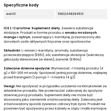
Specyficzne kody
ean13
5902448294513
ICE L-Carnitine. Suplement diety.
Zawiera substancje
słodzące. Produkt w formie proszku o
smaku mrożonych
mango i cytryn
, zawierający L-karnitynę, przeznaczony dla
dorosłych osób aktywnych fizycznie oraz sportowców.
Składniki:
L-winian L-karnityny, aromaty, substancja
przeciwzbrylająca (E551), sól, substancje słodzące (sukraloza,
glikozydy stewiolowe ze stewii), barwnik (E160a).
Zalecane dzienne spożycie:
Wymieszać ~1 miarkę proszku (4
g) z 150-200 ml wody. Spożywać jedną porcję dziennie, najlepiej
przed treningiem [1 porcja = ~1 miarka (4 g)].
Uwagi:
Nie spożywać w przypadku uczulenia na którykolwiek ze
składników produktu. Nie przekraczać zalecanej do spożycia
dziennej porcji produktu. Suplement diety nie może być
stosowany jako zamiennik zróżnicowanej diety. Zalecany jest
zrównoważony sposób żywienia i zdrowy tryb życia. Produkt nie
powinien być spożywany przez kobiety w ciąży i matki karmiące.