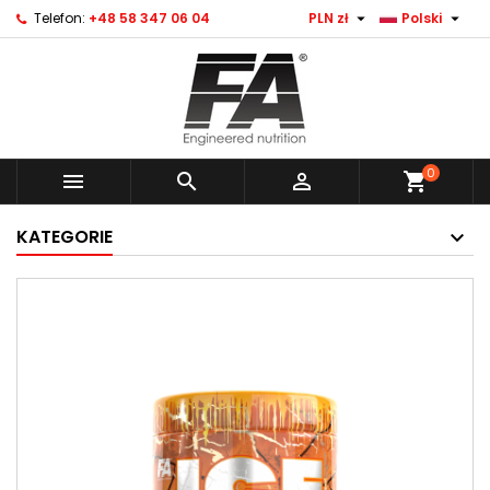


Telefon:
+48 58 347 06 04
PLN zł
Polski
0



shopping_cart
KATEGORIE