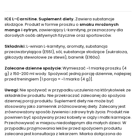
ICE L-Carnitine. Suplement diety.
Zawiera substancje
słodzące. Produkt w formie proszku o
smaku mrożonych
mango i cytryn
, zawierający L-karnitynę, przeznaczony dla
dorosłych osób aktywnych fizycznie oraz sportowców.
Składniki:
L-winian L-karnityny, aromaty, substancja
przeciwzbrylająca (E551), sól, substancje słodzące (sukraloza,
glikozydy stewiolowe ze stewii), barwnik (E160a).
Zalecane dzienne spożycie:
Wymieszać ~1 miarkę proszku (4
g) z 150-200 ml wody. Spożywać jedną porcję dziennie, najlepiej
przed treningiem [1 porcja = ~1 miarka (4 g)].
Uwagi:
Nie spożywać w przypadku uczulenia na którykolwiek ze
składników produktu. Nie przekraczać zalecanej do spożycia
dziennej porcji produktu. Suplement diety nie może być
stosowany jako zamiennik zróżnicowanej diety. Zalecany jest
zrównoważony sposób żywienia i zdrowy tryb życia. Produkt nie
powinien być spożywany przez kobiety w ciąży i matki karmiące.
Przechowywać w miejscu niedostępnym dla małych dzieci. W
przypadku przyjmowania leków przed spożyciem produktu
zalecana jest konsultacja z lekarzem. Miarka dołączona do