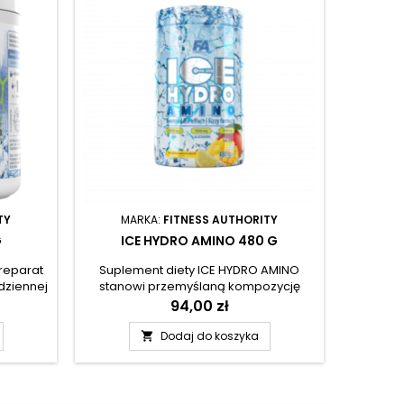
TY
MARKA:
FITNESS AUTHORITY
MA
G
ICE HYDRO AMINO 480 G
ICE 
(
reparat
Suplement diety ICE HYDRO AMINO
dziennej
stanowi przemyślaną kompozycję
n z
najważniejszych aminokwasów
Cena
94,00 zł
asów
egzogennych (BCAA i EAA), które
rodukt
wzbogacono w wartościowe dodatki –
Dodaj do koszyka

i łatwo
jabłczan cytruliny, L-glutaminę i
y został
magnez w formie wysoce
efekt
przyswajalnego cytrynianu. Prawdziwą
innowacją w produkcie jest obecność