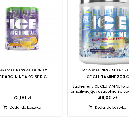
ARKA:
FITNESS AUTHORITY
MARKA:
FITNESS AUTHORI
CE ARGININE AKG 300 G
ICE GLUTAMINE 300 
Suplement ICE GLUTAMINE to p
umożliwiający uzupełnienie co
diety o L-glutaminę – jede
Cena
72,00 zł
Cena
49,00 zł
najważniejszych aminokw
współtworzących mięśnie. P
Dodaj do koszyka
Dodaj do koszyka


został przygotowany w postac
rozpuszczalnego proszku, któr
wzbogacony w innowacyjny 
chłodzenia EVERCOOL.