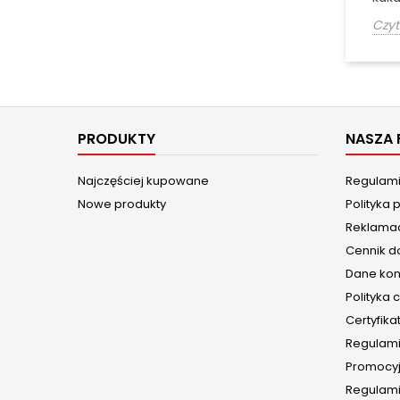
Czyt
PRODUKTY
NASZA 
Najczęściej kupowane
Regulam
Nowe produkty
Polityka 
Reklamac
Cennik d
Dane ko
Polityka 
Certyfika
Regulami
Promocy
Regulami