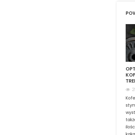
POW
OP
KOF
TRE
2
Kofe
sty
wys
takż
iloś
kakao