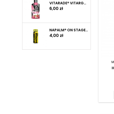
VITARADE® VITARGO LIQUID ENERGY 60 G
Cena
6,00 zł
NAPALM® ON STAGE PUMP SHOT 60 ML
Cena
4,00 zł
M
I