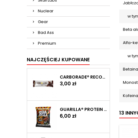
Skull Labs
Jabłcza
Nuclear
w tym 
Gear
Beta al
Bad Ass
Alfa-ke
Premium
w tym 
NAJCZĘŚCIEJ KUPOWANE
Betain
CARBORADE® RECOVERY BAR 40 G
Monoste
Cena
3,00 zł
Kofein
GUARILLA® PROTEIN CHIPS 60 G
13 INN
Cena
6,00 zł