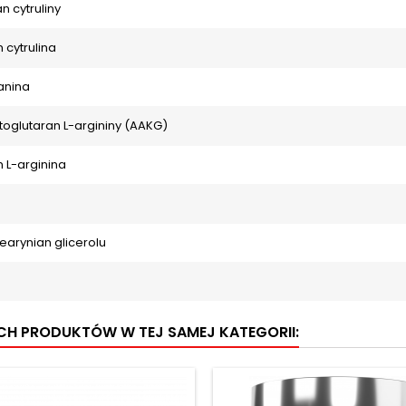
n cytruliny
cytrulina
anina
toglutaran L-argininy (AAKG)
L-arginina
a
arynian glicerolu
a
YCH PRODUKTÓW W TEJ SAMEJ KATEGORII: