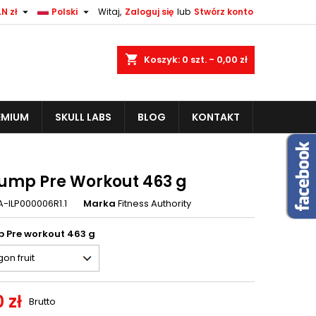


N zł
Polski
Witaj,
Zaloguj się
lub
Stwórz konto
shopping_cart
Koszyk:
0
szt. - 0,00 zł
EMIUM
SKULL LABS
BLOG
KONTAKT
Pump Pre Workout 463 g
A-ILP000006R1.1
Marka
Fitness Authority
p Pre workout 463 g
 zł
Brutto