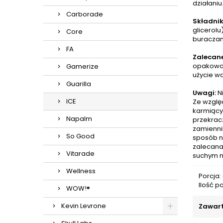
działaniu
Carborade
Składnik
glicerolu
Core
buraczane
FA
Zalecane
opakowan
Gamerize
użycie wa
Guarilla
Uwagi:
Ni
ICE
Ze względ
karmiącyc
Napalm
przekrac
zamienni
So Good
sposób n
zalecana 
Vitarade
suchym m
Wellness
Porcja:
Ilość p
WOW!®
Kevin Levrone
Zawart