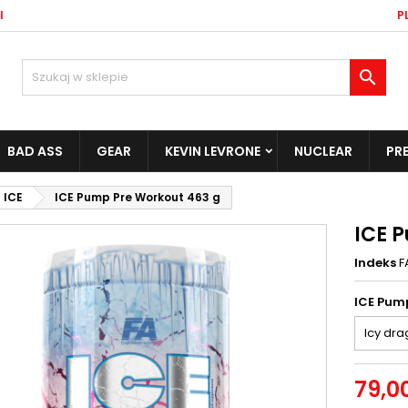
l
PL

BAD ASS
GEAR
KEVIN LEVRONE
NUCLEAR
PR
ICE
ICE Pump Pre Workout 463 g
ICE 
Indeks
F
ICE Pum
79,00