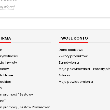
aj więcej
FIRMA
TWOJE KONTO
in
Dane osobowe
prywatności
Zwroty produktów
je i zwroty
Zamówienia
ostaw
Moje pokwitowania - korekty pł
ntaktowe
Adresy
cookies
Moje powiadomienia
ty
n promocji "Zestawy
jne"
n promocji „Zestaw Rowerowy”