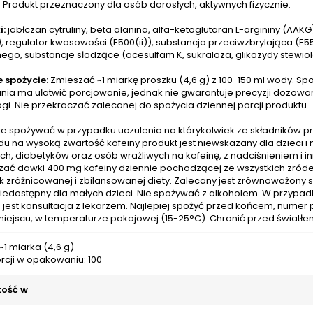
. Produkt przeznaczony dla osób dorosłych, aktywnych fizycznie.
i:
jabłczan cytruliny, beta alanina, alfa-ketoglutaran L-argininy (AA
), regulator kwasowości (E500(ii)), substancja przeciwzbrylająca (E
go, substancje słodzące (acesulfam K, sukraloza, glikozydy stewiol
 spożycie:
Zmieszać ~1 miarkę proszku (4,6 g) z 100-150 ml wody. Sp
ia ma ułatwić porcjowanie, jednak nie gwarantuje precyzji dozowani
gi. Nie przekraczać zalecanej do spożycia dziennej porcji produktu.
e spożywać w przypadku uczulenia na którykolwiek ze składników pr
u na wysoką zwartość kofeiny produkt jest niewskazany dla dzieci i mł
h, diabetyków oraz osób wrażliwych na kofeinę, z nadciśnieniem i i
zać dawki 400 mg kofeiny dziennie pochodzącej ze wszystkich zróde
k zróżnicowanej i zbilansowanej diety. Zalecany jest zrównoważony 
iedostępny dla małych dzieci. Nie spożywać z alkoholem. W przypa
jest konsultacja z lekarzem. Najlepiej spożyć przed końcem, numer p
iejscu, w temperaturze pokojowej (15-25°C). Chronić przed światłe
 ~1 miarka (4,6 g)
orcji w opakowaniu: 100
ość w