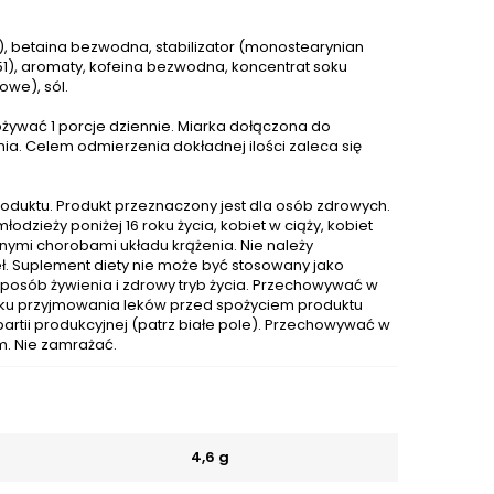
KG), betaina bezwodna, stabilizator (monostearynian
551), aromaty, kofeina bezwodna, koncentrat soku
owe), sól.
ożywać 1 porcje dziennie. Miarka dołączona do
a. Celem odmierzenia dokładnej ilości zaleca się
oduktu. Produkt przeznaczony jest dla osób zdrowych.
odzieży poniżej 16 roku życia, kobiet w ciąży, kobiet
nnymi chorobami układu krążenia. Nie należy
ł. Suplement diety nie może być stosowany jako
sposób żywienia i zdrowy tryb życia. Przechowywać w
dku przyjmowania leków przed spożyciem produktu
artii produkcyjnej (patrz białe pole). Przechowywać w
m. Nie zamrażać.
4,6 g