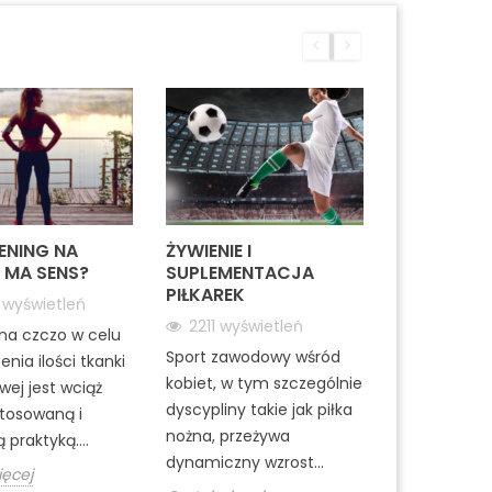
unikalnej formuły EVERCOOL, która
wyzwala uczucie chłodu i świeżości.
ENING NA
ŻYWIENIE I
 MA SENS?
SUPLEMENTACJA
PIŁKAREK
4
wyświetleń
2211
wyświetleń
na czczo w celu
Sport zawodowy wśród
enia ilości tkanki
kobiet, w tym szczególnie
wej jest wciąż
dyscypliny takie jak piłka
stosowaną i
nożna, przeżywa
 praktyką....
dynamiczny wzrost...
ięcej