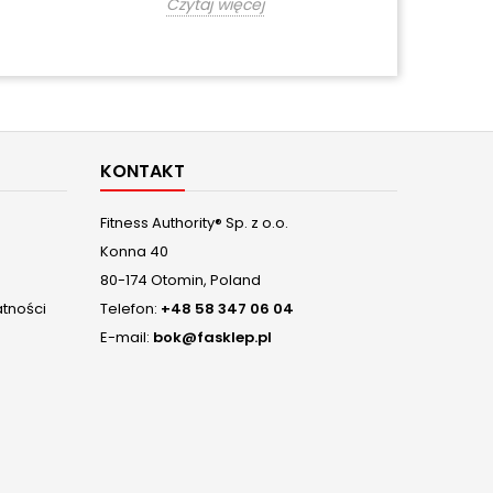
Czytaj więcej
KONTAKT
Fitness Authority® Sp. z o.o.
Konna 40
80-174 Otomin, Poland
atności
Telefon:
+48 58 347 06 04
E-mail:
bok@fasklep.pl