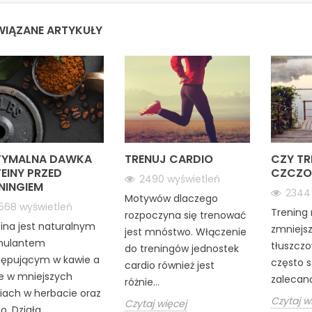
IĄZANE ARTYKUŁY
TYMALNA DAWKA
TRENUJ CARDIO
CZY TR
EINY PRZED
CZCZO
2490
wyświetleń
NINGIEM
234
Motywów dlaczego
568
wyświetleń
Trening 
rozpoczyna się trenować
ina jest naturalnym
zmniejsz
jest mnóstwo. Włączenie
mulantem
tłuszczo
do treningów jednostek
tępującym w kawie a
często 
cardio również jest
e w mniejszych
zalecaną
różnie...
ciach w herbacie oraz
Czytaj w
Czytaj więcej
. Działa...