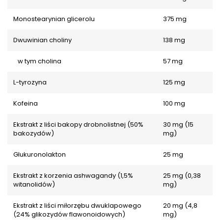
Monostearynian glicerolu
375 mg
Dwuwinian choliny
138 mg
w tym cholina
57 mg
L-tyrozyna
125 mg
Kofeina
100 mg
Ekstrakt z liści bakopy drobnolistnej (50%
30 mg (15
bakozydów)
mg)
Glukuronolakton
25 mg
Ekstrakt z korzenia ashwagandy (1,5%
25 mg (0,38
witanolidów)
mg)
Ekstrakt z liści miłorzębu dwuklapowego
20 mg (4,8
(24% glikozydów flawonoidowych)
mg)