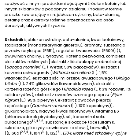
spożywać z innymi produktami będącymi źródłem kofeiny lub
innych składników o podobnym działaniu. Produkt w formie
proszku zawierający m.in. jabłczan cytruliny, beta-alaninę,
betainę oraz ekstrakty roślinne przeznaczony dla osób
dorosłych, aktywnych fizycznie.
Składniki:
jabłczan cytruliny, beta-alanina, kwas betainowy,
stabilizator (monostearynian glicerolu), aromaty, substancja
przeciwzbrylająca (E551), regulator kwasowości (E500(ii)),
dwuwinian choliny, L-tyrozyna, kofeina bezwodna, kompleks
ekstraktów roślinnych [ekstrakt z liści bakopy drobnolistnej
(
Bacopa monnieri
(L.) Wettst; 50% bakozydów), ekstrakt z
korzenia ashwagandy (
Withania somnifera
(L.); 1,5%
witanolidów), ekstrakt z liści miłorzębu dwuklapowego (
Ginkgo
biloba
(L.); 24% glikozydów flawonoidowych), ekstrakt z
korzenia różeńca górskiego (
Rhodiola rosea
(L.); 3% rozawin, 1%
salidrozydów), ekstrakt z owoców czarnego pieprzu (
Piper
nigrum
(L.); 95% piperyny), ekstrakt z owoców pieprzu
kajeńskiego (
Capsicum annuum
(L.); 10% kapsaicyny)],
glukuronolakton, niacyna (kwas nikotynowy), witamina B6
(chlorowodorek pirydoksyny), sól, koncentrat soku
1,2,4,5,6
buraczanego
, substancje słodzące (acesulfam K,
sukraloza, glikozydy stewiolowe ze stewii), barwnik/i
2,3,4
3
7
[(E160a)
, (E104)
, (E132)
].
E104: Może mieć szkodliwy wpływ