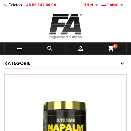


Telefon:
+48 58 347 06 04
PLN zł
Polski
0



shopping_cart
KATEGORIE