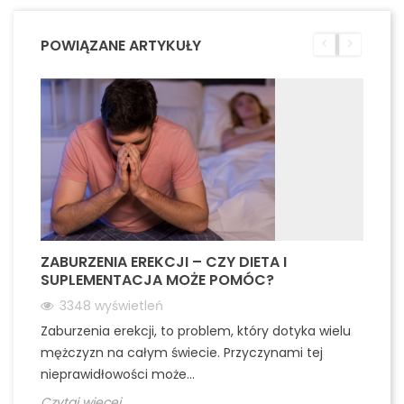
na duży po
psychofizycz
zmaksymalizować
POWIĄZANE ARTYKUŁY
ZABURZENIA EREKCJI – CZY DIETA I
SUPLEMENTACJA MOŻE POMÓC?
3348
wyświetleń
Zaburzenia erekcji, to problem, który dotyka wielu
mężczyzn na całym świecie. Przyczynami tej
nieprawidłowości może...
Czytaj więcej