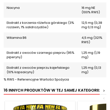
Niacyna
16 mg NE
(100% RWS)
Ekstrakt z korzenia różeńca górskiego (3%
12,5 mg (0,38
rozawin, 1% salidrozydów)
mg 0,13 mg)
Witamina B6
4,5 mg (321%
RWS)
Ekstrakt z owoców czarnego pieprzu (95%
1,25 mg (1,19
piperyny)
mg)
Ekstrakt z owoców pieprzu kajeńskiego
1,25 mg (0,13
(10% kapsaicyny)
mg)
% RWS - Referencyjne Wartości Spożycia
16 INNYCH PRODUKTÓW W TEJ SAMEJ KATEGORII:
>
<