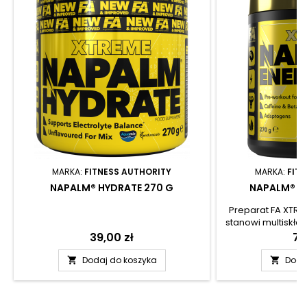
MARKA:
FITNESS AUTHORITY
MARKA:
FIT
NAPALM® HYDRATE 270 G
NAPALM® EN
Preparat FA XTR
stanowi multiskła
łączy standar
Cena
39,00 zł
Ce
76
roślinnych
komponentami w
Dodaj do koszyka
Doda


odżywkach pr
Suplement diety
przede wszystkim