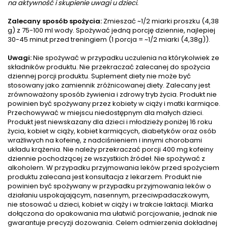
na aktywność i skupienie uwagi u dzieci.
Zalecany sposób spożycia:
Zmieszać ~1/2 miarki proszku (4,38
g) z 75-100 ml wody. Spożywać jedną porcję dziennie, najlepiej
30-45 minut przed treningiem (1 porcja = ~1/2 miarki (4,38g)).
Uwagi:
Nie spożywać w przypadku uczulenia na którykolwiek ze
składników produktu. Nie przekraczać zalecanej do spożycia
dziennej porcji produktu. Suplement diety nie może być
stosowany jako zamiennik zróżnicowanej diety. Zalecany jest
zrównoważony sposób żywienia i zdrowy tryb życia. Produkt nie
powinien być spożywany przez kobiety w ciąży i matki karmiące.
Przechowywać w miejscu niedostępnym dla małych dzieci.
Produkt jest niewskazany dla dzieci i młodzieży poniżej 16 roku
życia, kobiet w ciąży, kobiet karmiących, diabetyków oraz osób
wrażliwych na kofeinę, z nadciśnieniem i innymi chorobami
układu krążenia. Nie należy przekraczać porcji 400 mg kofeiny
dziennie pochodzącej ze wszystkich źródeł. Nie spożywać z
alkoholem. W przypadku przyjmowania leków przed spożyciem
produktu zalecana jest konsultacja z lekarzem. Produkt nie
powinien być spożywany w przypadku przyjmowania leków o
działaniu uspokajającym, nasennym, przeciwpadaczkowym,
nie stosować u dzieci, kobiet w ciąży i w trakcie laktacji. Miarka
dołączona do opakowania ma ułatwić porcjowanie, jednak nie
gwarantuje precyzji dozowania. Celem odmierzenia dokładnej