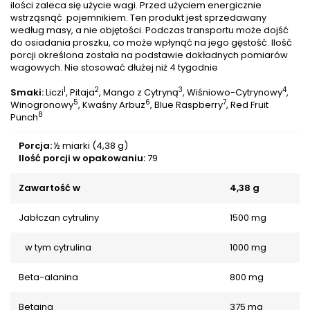
ilości zaleca się użycie wagi. Przed użyciem energicznie
wstrząsnąć pojemnikiem. Ten produkt jest sprzedawany
według masy, a nie objętości. Podczas transportu może dojść
do osiadania proszku, co może wpłynąć na jego gęstość. Ilość
porcji określona została na podstawie dokładnych pomiarów
wagowych. Nie stosować dłużej niż 4 tygodnie
1
2
3
4
Smaki:
Liczi
, Pitaja
, Mango z Cytryną
, Wiśniowo-Cytrynowy
,
5
6
7
Winogronowy
, Kwaśny Arbuz
, Blue Raspberry
, Red Fruit
8
Punch
Porcja:
½ miarki (4,38 g)
Ilość porcji w opakowaniu:
79
Zawartość w
4,38 g
Jabłczan cytruliny
1500 mg
w tym cytrulina
1000 mg
Beta-alanina
800 mg
Betaina
375 mg