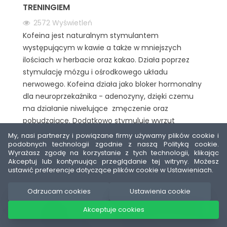
TRENINGIEM
2572
Wyświetleń
Kofeina jest naturalnym stymulantem
występującym w kawie a także w mniejszych
ilościach w herbacie oraz kakao. Działa poprzez
stymulację mózgu i ośrodkowego układu
nerwowego. Kofeina działa jako bloker hormonalny
dla neuroprzekaźnika - adenozyny, dzięki czemu
ma działanie niwelujące zmęczenie oraz
pobudzające. Dodatkowo stymuluje wyrzut
dopaminy i noradrenaliny, w wyniku czego
My, nasi partnerzy i powiązane firmy używamy plików cookie i
podobnych technologii zgodnie z naszą Polityką cookie.
poprawia się nastrój oraz funkcje mózgu
Wyrażasz zgodę na korzystanie z tych technologii, klikając
pozwalające na bardziej efektywną pracę.
Akceptuj lub kontynuując przeglądanie tej witryny. Możesz
ustawić preferencje dotyczące plików cookie w Ustawieniach.
Czytaj więcej
Odrzucam cookies
Ustawienia cookie
Akceptuje cookies