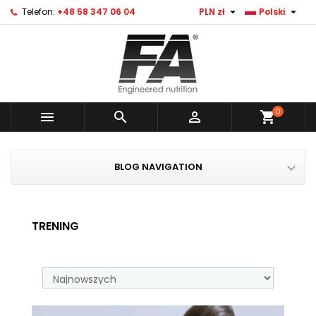


Telefon:
+48 58 347 06 04
PLN zł
Polski
0



shopping_cart
BLOG NAVIGATION
TRENING