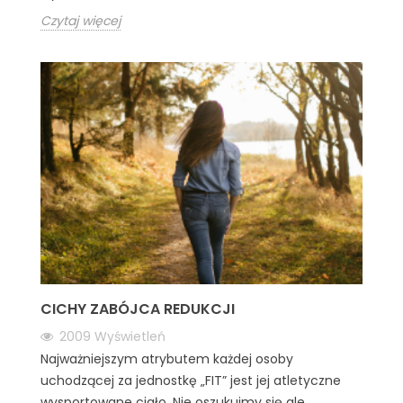
Czytaj więcej
CICHY ZABÓJCA REDUKCJI
2009
Wyświetleń
Najważniejszym atrybutem każdej osoby
uchodzącej za jednostkę „FIT” jest jej atletyczne
wysportowane ciało. Nie oszukujmy się ale