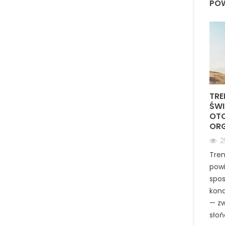
POW
TRE
ŚWI
OTO
ORG
2
Tren
powi
spo
kond
— zw
słońc