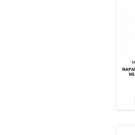
M
NAPAL
ML