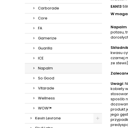
EAN13
59
Carborade
W maga
Core
Napalm H
FA
potasu, 
dorosłyc
Gamerize
Składnik
Guarilla
kwasu cy
czarnej 
ICE
ze stewii)
Napalm
Zalecane
So Good
Uwagi:
Ni
Vitarade
kobiety w
stosowan
Wellness
sposób n
dozowani
WOW!®
produkt 
jego gęs
Kevin Levrone
przypadk
predyspo