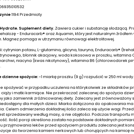
06935010532
zynie
1194 Przedmioty
ydrate. Suplement diety.
Zawiera cukier i substancję słodzącą. Pr
trehalozę - Enduracarb® oraz Aquamin, który jest naturalnym źródłe
h. Magnez pomaga w utrzymaniu równowagi elektrolitowej.
i:
cytrynian potasu, L-glutamina, glicyna, tauryna, Enduracarb® (treh
trynowego, błonnik akacjowy, woda kokosowa w proszku, witamina C 
marchwi, niacyna (kwas nikotynowy), witamina B6 (chlorowodorek pir
.
 dzienne spożycie:
~1 miarkę proszku (9 g) rozpuścić w 250 ml wody. P
e spożywać w przypadku uczulenia na którykolwiek ze składników pr
 ciąży i matki karmiące. Nie przekraczać zalecanej do spożycia dzie
y jako zamiennik zróżnicowanej diety. Zalecany jest zrównoważony 
iedostępny dla małych dzieci. Miarka dołączona do opakowania ma u
a. Celem odmierzenia dokładnej ilości zaleca się użycie wagi. Prze
jest sprzedawany według masy, a nie objętości. Podczas transportu
tość. Ilość porcji określona została na podstawie dokładnych pomia
u przyjmowania leków przed spożyciem produktu zalecana jest kons
zycje do tworzenia kamieni nerkowych lub chorujących na kamicę 