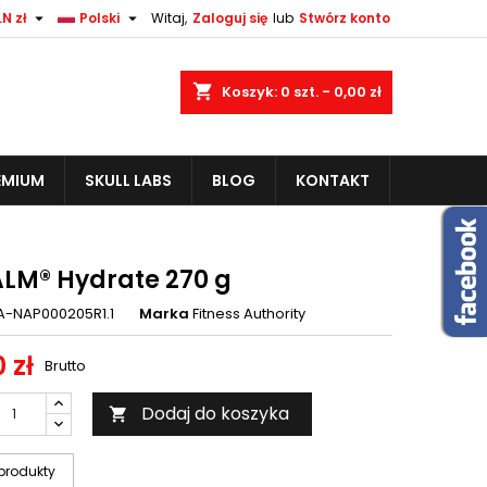


N zł
Polski
Witaj,
Zaloguj się
lub
Stwórz konto
shopping_cart
Koszyk:
0
szt. - 0,00 zł
EMIUM
SKULL LABS
BLOG
KONTAKT
LM® Hydrate 270 g
A-NAP000205R1.1
Marka
Fitness Authority
 zł
Brutto
Dodaj do koszyka

produkty