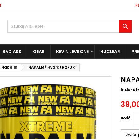
l
PL

BAD ASS
GEAR
KEVIN LEVRONE
NUCLEAR
PR
Napalm
NAPALM® Hydrate 270 g
NAPA
Indeks
F
39,00
Ilość
Zwróć 