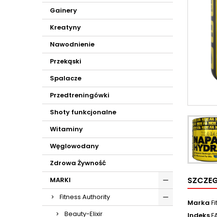
Gainery
Kreatyny
Nawodnienie
Przekąski
Spalacze
Przedtreningówki
Shoty funkcjonalne
Witaminy
Węglowodany
Zdrowa Żywność
SZCZE
MARKI
Fitness Authority
Marka
F
Beauty-Elixir
Indeks
F