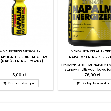
ARKA:
FITNESS AUTHORITY
MARKA:
FITNESS AUTHORI
M® IGNITER JUICE SHOT 120
NAPALM® ENERGIZER 27
 (NAPÓJ ENERGETYCZNY)
Preparat FA XTREME NAPALM E
stanowi multiskładnikową fo
która łączy standaryzowane e
Cena
5,00 zł
Cena
76,00 zł
roślinnych adaptogenów
komponentami wykorzystywa
Dodaj do koszyka
Dodaj do koszyka


odżywkach przedtreningow
Suplement diety został przyg
przede wszystkim dla osób na
na duży poziom zmęczen
psychofizycznego, które 
zmaksymalizować własne star