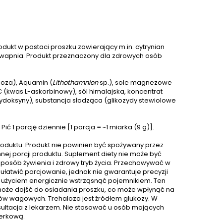
odukt w postaci proszku zawierający m.in. cytrynian
m wapnia. Produkt przeznaczony dla zdrowych osób
aloza), Aquamin (
Lithothamnion
sp.), sole magnezowe
(kwas L-askorbinowy), sól himalajska, koncentrat
ydoksyny), substancja słodząca (glikozydy stewiolowe
ić 1 porcję dziennie [1 porcja = ~1 miarka (9 g)].
oduktu. Produkt nie powinien być spożywany przez
nnej porcji produktu. Suplement diety nie może być
sposób żywienia i zdrowy tryb życia. Przechowywać w
łatwić porcjowanie, jednak nie gwarantuje precyzji
d użyciem energicznie wstrząsnąć pojemnikiem. Ten
 może dojść do osiadania proszku, co może wpłynąć na
rów wagowych. Trehaloza jest źródłem glukozy. W
ultacja z lekarzem. Nie stosować u osób mających
nerkową.