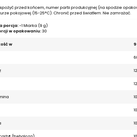
j spożyć przed końcem, numer partii produkcyjnej (na spodzie opa
urze pokojowej (15-25°C). Chronić przed światłem. Nie zamrażać.
a porcja:
~1 Miarka (9 g)
porcji w opakowaniu:
30
ość w
9
6
z
1
1
amina
1
1
a
1
carb® (trehaloza)
1