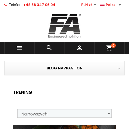


Telefon:
+48 58 347 06 04
PLN zł
Polski
0



shopping_cart
BLOG NAVIGATION
TRENING